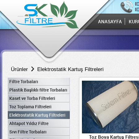
ANASAYFA
ANASAYFA
KUR
KUR
ANASAYFA
KUR
Ürünler
Elektrostatik Kartuş Filtreleri
Filtre Torbaları
Plastik Başlıklı filtre Torbaları
Kaset ve Torba Filtreleri
Toz Toplama Filtreleri
Elektrostatik Kartuş Filtreleri
Ahtapot Yıldız Filtre
Sıvı Filtre Torbaları
Toz Boya Kartuş Filtres